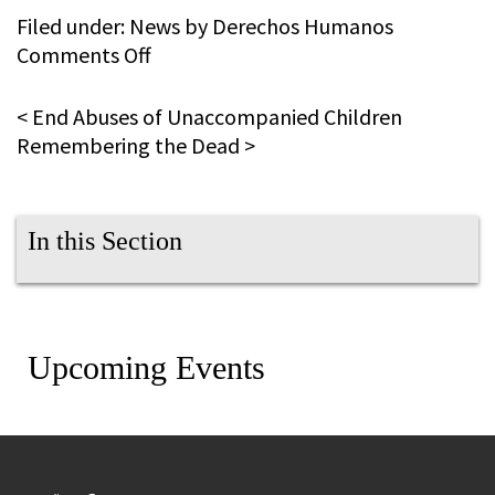
Filed under:
News
by Derechos Humanos
on
Comments Off
Alto
al
<
End Abuses of Unaccompanied Children
abuso
Remembering the Dead
>
a
los
niños
In this Section
inmigrantes
no
acompañados
Upcoming Events