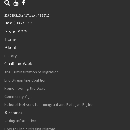
225 E 26 St.Ste #2 Tucson, AZ 85713
Phone:(520)-770-1373
Copyright © 2026
Home
About
History
Coalition Work
The Criminalization of Migration
End Streamline Coalition
Remembering the Dead
Community Vigil
National Network for Immigrant and Refugee Rights
Resources
Voting Information
How to Find a Missing Migrant