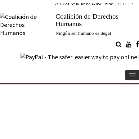
225 E 26 St. Ste #2. Tucson, AZ 85713 Phone:(520)-770-1373
Coalición de Derechos
Humanos
Ningún ser humano es ilegal
To
na
Alto al abuso a los