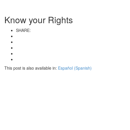
navigati
Know your Rights
SHARE:
This post is also available in:
Español
(
Spanish
)